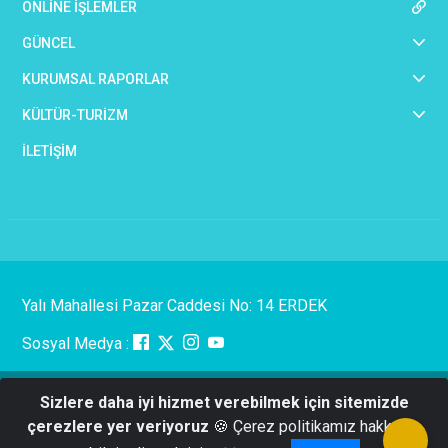
ONLİNE İŞLEMLER
GÜNCEL
KURUMSAL RAPORLAR
KÜLTÜR-TURİZM
İLETİŞİM
Yalı Mahallesi Pazar Caddesi No: 14 ERDEK
Sosyal Medya :
Sizlere daha iyi hizmet verebilmek için sitemizde
© 2022- Erdek Belediye Başkanlığı Bilgi İşlem Müdürlüğü
çerezlere yer veriyoruz
🍪 Çerez politikamız hakkında
Tarafından Hazırlanmıştır.